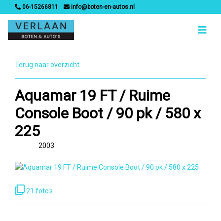
06-15266811
info@boten-en-autos.nl
Terug naar overzicht
Aquamar 19 FT / Ruime
Console Boot / 90 pk / 580 x
225
2003
21 foto's