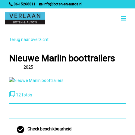
06-15266811
info@boten-en-autos.nl
Terug naar overzicht
Nieuwe Marlin boottrailers
2025
12 foto's
Check beschikbaarheid